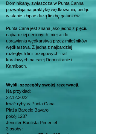
Dominikany, zwłaszcza w Punta Canna,
pozwalają na praktykę wędkowania, będąc
w stanie złapać dużą liczbę gatunków.
Punta Cana jest znana jako jedno z pięciu
najbardziej cenionych miejsc do
uprawiania wędkarstwa przez miłośników
wędkarstwa. Z jedną z najbardziej
rozległych linii brzegowych i raf
koralowych na całej Dominikanie i
Karaibach.
Wyślij szczegóły swojej rezerwacji.
Na przykład:
22.12.2022
łowić ryby w Punta Cana
Plaża Barcelo Bavaro
pokój 1237
Jennifer Bautista Pimentel
3 osoby: