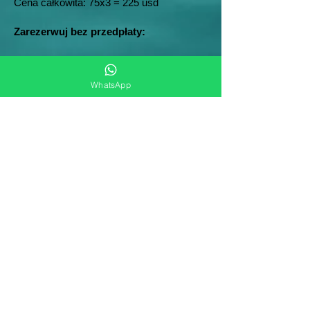
Cena całkowita: 75x3 = 225 usd
Zarezerwuj bez przedpłaty:
☎
+1-829-633-8984
WhatsApp + Viber + Telegram.
WhatsApp
© Dominicana Excursiones 2026
15 años ofreciendo las mejores
experiencias para ustedes
Contactos:
23000, Estacion Sunix, Bayahibe,