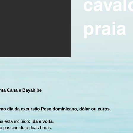
caval
praia
unta Cana e Bayahibe
o dia da excursão Peso dominicano, dólar ou euros.
a está incluído
: ida e volta.
o passeio dura duas horas.