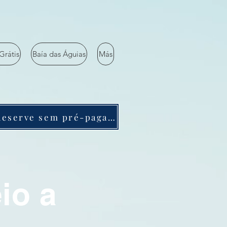
Grátis
Baía das Águias
Más
Reserve sem pré-pagamento
io a