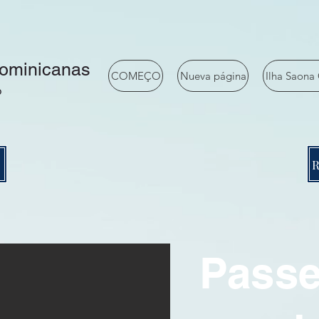
ominicanas
COMEÇO
Nueva página
Ilha Saona 
o
Passe