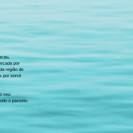
acau,
ercada por
da região de
 por servir
 o seu
todo o passeio.