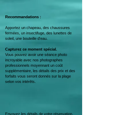
Recommandations :
Apportez un chapeau, des chaussures
fermées, un insectifuge, des lunettes de
soleil, une bouteille d'eau.
Capturez ce moment spécial.
Vous pouvez avoir une séance photo
incroyable avec nos photographes
professionnels moyennant un coût
supplémentaire, les détails des prix et des
forfaits vous seront donnés sur la plage
selon vos intérêts.
Envoyez les détails de votre réservation.