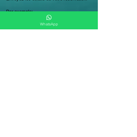
Par exemple:
22/12/2022
WhatsApp
Balade à cheval sur la plage
Barceló Bávaro Beach
chambre 1237
Jennifer Bautista Pimentel
3 personnes
Prix total : 50 x 3 = 150 usd
Réserver sin prépayé
+
1 (829) 633-8984
Whatsapp + Viver + Télégramme