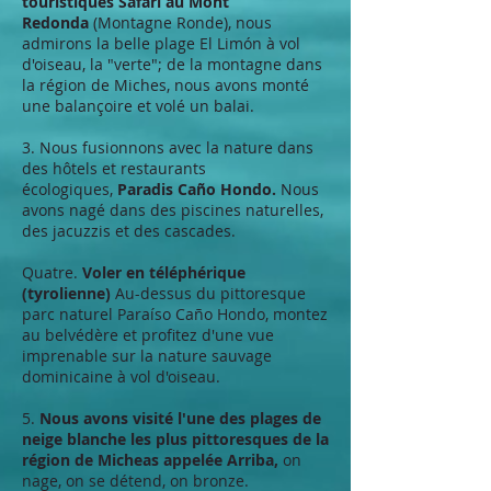
touristiques Safari au Mont
Redonda
(Montagne Ronde), nous
admirons la belle plage El Limón à vol
d'oiseau, la "verte"; de la montagne dans
la région de Miches, nous avons monté
une balançoire et volé un balai.
3. Nous fusionnons avec la nature dans
des hôtels et restaurants
écologiques,
Paradis Caño Hondo.
Nous
avons nagé dans des piscines naturelles,
des jacuzzis et des cascades.
Quatre.
Voler en téléphérique
(tyrolienne)
Au-dessus du pittoresque
parc naturel Paraíso Caño Hondo, montez
au belvédère et profitez d'une vue
imprenable sur la nature sauvage
dominicaine à vol d'oiseau.
5.
Nous avons visité l'une des plages de
neige blanche les plus pittoresques de la
région de Micheas appelée Arriba,
on
nage, on se détend, on bronze.