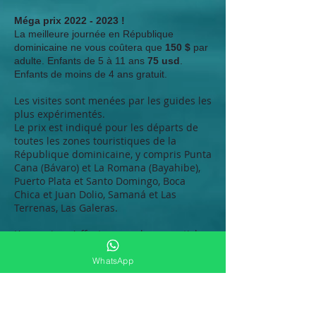
Méga prix
2022 - 2023
!
La meilleure journée en République
dominicaine ne vous coûtera que
150 $
par
adulte. Enfants de 5 à 11 ans
75 usd
.
Enfants de moins de 4 ans gratuit.
Les visites sont menées par les guides les
plus expérimentés.
Le prix est indiqué pour les départs de
toutes les zones touristiques de la
République dominicaine, y compris Punta
Cana (Bávaro) et La Romana (Bayahibe),
Puerto Plata et Santo Domingo, Boca
Chica et Juan Dolio, Samaná et Las
Terrenas, Las Galeras.
L'excursion s'effectue avec le ressenti, le
sens et votre disposition, au plus près
d'un individu (VIP).
WhatsApp
Les boissons non alcoolisées, le meilleur
rhum et un délicieux déjeuner sont
inclus dans le prix du voyage.
Guide : Le magicien exauce tous vos