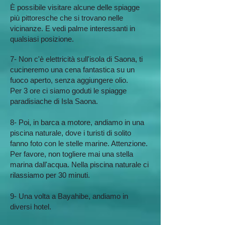
È possibile visitare alcune delle spiagge
più pittoresche che si trovano nelle
vicinanze. E vedi palme interessanti in
qualsiasi posizione.
7- Non c'è elettricità sull'isola di Saona, ti
cucineremo una cena fantastica su un
fuoco aperto, senza aggiungere olio.
Per 3 ore ci siamo goduti le spiagge
paradisiache di Isla Saona.
8- Poi, in barca a motore, andiamo in una
piscina naturale, dove i turisti di solito
fanno foto con le stelle marine. Attenzione.
Per favore, non togliere mai una stella
marina dall'acqua. Nella piscina naturale ci
rilassiamo per 30 minuti.
9- Una volta a Bayahibe, andiamo in
diversi hotel.