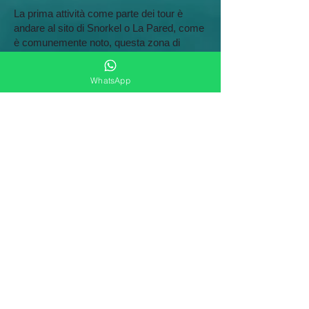
La prima attività come parte dei tour è
andare al sito di Snorkel o La Pared, come
è comunemente noto, questa zona di
Snorkel ha la barriera corallina più
interessante dell'intera isola, con la più
WhatsApp
grande varietà di coralli viventi, pesci,
crostacei , tra le altre specie marine.
Una volta terminato lo snorkeling,
continuiamo il nostro viaggio fino a
raggiungere l'isola di Catalina, le sue acque
cristalline e le sabbie bianche ci aspettano,
su una spiaggia accogliente, dove puoi
goderti l'ambiente circostante, ci godremo
un delizioso pranzo tipico dominicano,
bevande.
Menu del pranzo sull'isola:
Carni Alla
Griglia, Riso, Pasta, Insalata Verde,
Verdure, Pane, Frutta.
Bevande: Rum, Birra, Cola, Acqua, Caffè.