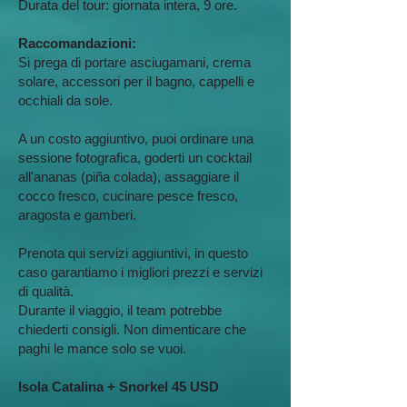
Durata del tour: giornata intera, 9 ore.
Raccomandazioni:​
Si prega di portare asciugamani, crema
solare, accessori per il bagno, cappelli e
occhiali da sole.
A un costo aggiuntivo, puoi ordinare una
sessione fotografica, goderti un cocktail
all'ananas (piña colada), assaggiare il
cocco fresco, cucinare pesce fresco,
aragosta e gamberi.
Prenota qui servizi aggiuntivi, in questo
caso garantiamo i migliori prezzi e servizi
di qualità.
Durante il viaggio, il team potrebbe
chiederti consigli. Non dimenticare che
paghi le mance solo se vuoi.
Isola Catalina + Snorkel 45 USD