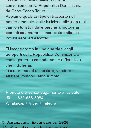
Trasporto di alta qualità, sicuro e
conveniente nella Repubblica Dominicana
da Chao Cacao Tours.
Abbiamo qualsiasi tipo di trasporto nel
nostro arsenale: dalle biciclette alle jeep e ai
camion turistici, dalle barche a motore ai
comodi catamarani e incrociatori atlantici,
inclusi aerei ed elicotteri.
Ti incontreremo in uno qualsiasi degli
aeroporti della Repubblica Dominicana e ti
consegneremo comodamente all'indirizzo
che indicherai.
Ti aiuteremo ad acquistare, vendere o
affittare immobili, auto e moto.
Prenota ora senza pagamento anticipato:
☎
+1-829-633-8984
WhatsApp + Viber + Telegram
© Dominicana Excursiones 2026
15 años ofreciendo las mejores