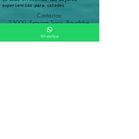
experiencias para ustedes
Contactos:
23000, Estacion Sunix, Bayahibe,
Altagracia,
República Dominicana
WhatsApp
Reservados todos los derechos
© Dominicana Excursiones en
República Dominicana
2012-2026