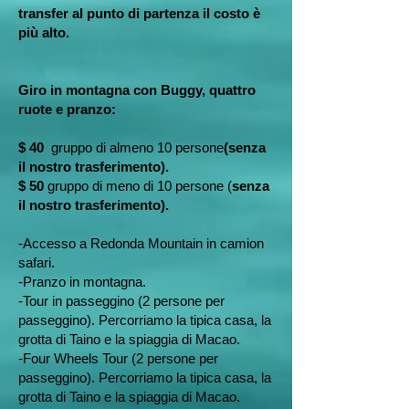
transfer al punto di partenza il costo è
più alto.
Giro in montagna con Buggy, quattro
ruote e pranzo:
$ 40
gruppo di almeno 10 persone
(senza
il nostro trasferimento).
$ 50
gruppo di meno di 10 persone (
senza
il nostro trasferimento).
-Accesso a Redonda Mountain in camion
safari.
-Pranzo in montagna.
-Tour in passeggino (2 persone per
passeggino). Percorriamo la tipica casa, la
grotta di Taino e la spiaggia di Macao.
-Four Wheels Tour (2 persone per
passeggino). Percorriamo la tipica casa, la
grotta di Taino e la spiaggia di Macao.