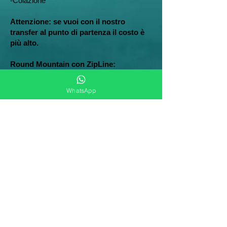
-Colazione
Attenzione: se vuoi con il nostro
transfer al punto di partenza il costo è
più alto.
Round Mountain con ZipLine:
Miglior prezzo
25 USD
per gruppi di più di
10 persone.
WhatsApp
$ 30
per gruppi inferiori a 10 persone.
-Accesso a Round Mountain in camion
safari.
-Teleferica
Attenzione: se vuoi con il nostro
transfer al punto di partenza il costo è
più alto.
Round Mountain + ZipLine con pranzo
Miglior prezzo per un gruppo di più di 10