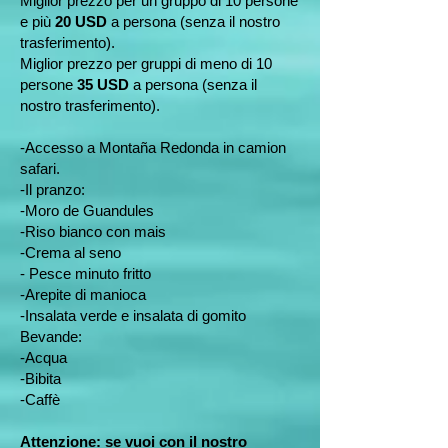
Miglior prezzo per un gruppo di 10 persone
e più
20 USD
a persona (senza il nostro
trasferimento).
Miglior prezzo per gruppi di meno di 10
persone
35 USD
a persona (senza il
nostro trasferimento).
-Accesso a Montaña Redonda in camion
safari.
-Il pranzo:
-Moro de Guandules
-Riso bianco con mais
-Crema al seno
- Pesce minuto fritto
-Arepite di manioca
-Insalata verde e insalata di gomito
Bevande:
-Acqua
-Bibita
-Caffè
Attenzione: se vuoi con il nostro