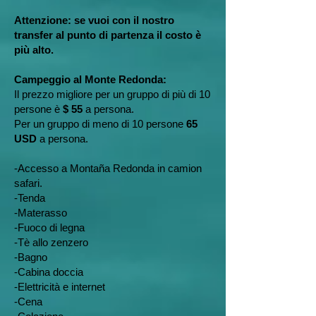
Attenzione: se vuoi con il nostro
transfer al punto di partenza il costo è
più alto.
Campeggio al Monte Redonda:
Il prezzo migliore per un gruppo di più di 10
persone è
$ 55
a persona.
Per un gruppo di meno di 10 persone
65
USD
a persona.
-Accesso a Montaña Redonda in camion
safari.
-Tenda
-Materasso
-Fuoco di legna
-Tè allo zenzero
-Bagno
-Cabina doccia
-Elettricità e internet
-Cena