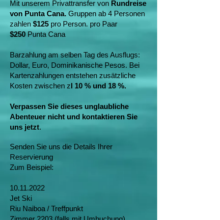
Mit unserem Privattransfer von
Rundreise
von Punta Cana.
Gruppen ab 4 Personen
zahlen
$125
pro Person. pro Paar
$250
Punta Cana
Barzahlung am selben Tag des Ausflugs:
Dollar, Euro, Dominikanische Pesos. Bei
Kartenzahlungen entstehen zusätzliche
Kosten zwischen z
l 10 % und 18 %.
Verpassen Sie dieses unglaubliche
Abenteuer nicht und kontaktieren Sie
uns jetzt
.
Senden Sie uns die Details Ihrer
Reservierung
Zum Beispiel:
10.11.2022
Jet Ski
Riu Naiboa / Treffpunkt
Zimmer 2203 (falls mit Umbuchung)