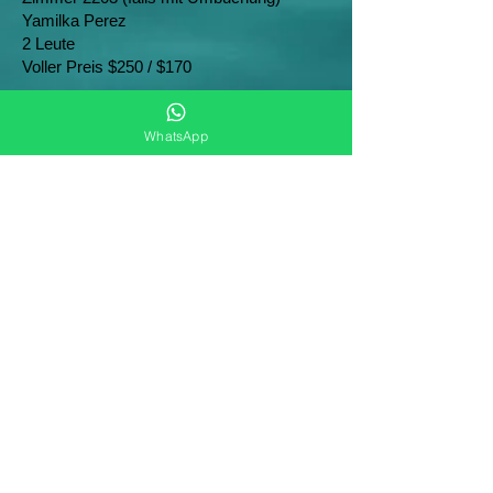
Yamilka Perez
2 Leute
Voller Preis $250 / $170
Reservieren Sie ohne Vorauszahlung
WhatsApp
+1 (829) 633-8984
WhatsApp + Viber + Telegramm
© Dominicana Excursiones 2026
15 años ofreciendo las mejores
experiencias para ustedes
Contactos:
23000, Estacion Sunix, Bayahibe,