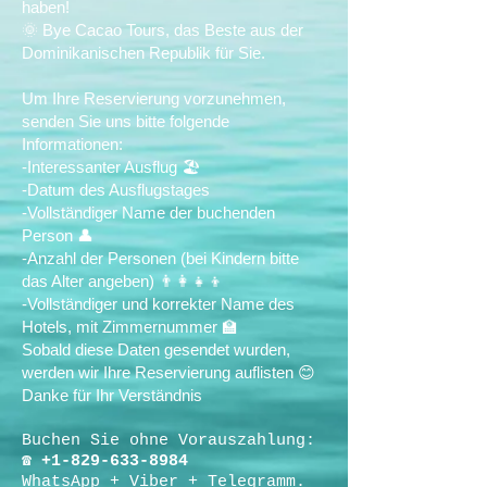
haben!
🌞 Bye Cacao Tours, das Beste aus der
Dominikanischen Republik für Sie.
Um Ihre Reservierung vorzunehmen,
senden Sie uns bitte folgende
Informationen:
-Interessanter Ausflug 🏖️
-Datum des Ausflugstages
-Vollständiger Name der buchenden
Person 👤
-Anzahl der Personen (bei Kindern bitte
das Alter angeben) 👨‍👩‍👧‍👦
-Vollständiger und korrekter Name des
Hotels, mit Zimmernummer 🏫
Sobald diese Daten gesendet wurden,
werden wir Ihre Reservierung auflisten 😊
Danke für Ihr Verständnis
Buchen Sie ohne Vorauszahlung:
☎
+1-829-633-8984
WhatsApp + Viber + Telegramm.