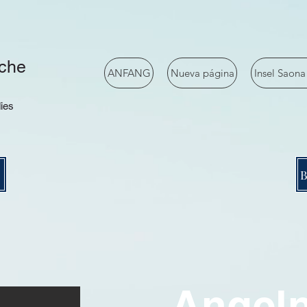
che
ANFANG
Nueva página
Insel Saona
ies
Angeln