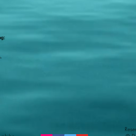
ng:
.
Rese