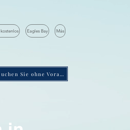
 kostenlos
Eagles Bay
Más
Buchen Sie ohne Vorauszahlung
 in