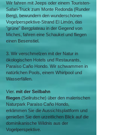
Wir fahren mit Jeeps oder einem Touristen-
Safari-Truck zum Monte Redonda (Runder
Berg), bewundern den wunderschönen
Vogelperspektive-Strand El Limón, das
"grüne" Bergplateau in der Gegend von
Miches, fahren eine Schaukel und fliegen
einen Besenstiel.
3. Wir verschmelzen mit der Natur in
ökologischen Hotels und Restaurants,
Paraíso Caño Hondo. Wir schwammen in
natürlichen Pools, einem Whirlpool und
Wasserfällen.
Vier.
mit der Seilbahn
fliegen
(Seilrutsche) über den malerischen
Naturpark Paraíso Caño Hondo,
erklimmen Sie die Aussichtsplattform und
genießen Sie den urzeitlichen Blick auf die
dominikanische Wildnis aus der
Vogelperspektive.