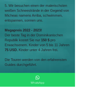
5. Wir besuchen einen der malerischsten
weißen Schneestrände in der Gegend von
Micheas namens Arriba, schwimmen,
entspannen, sonnen uns.
Megapreis
2022 - 2023
!
Der beste Tag in der Dominikanischen
Republik kostet Sie nur
150 $
pro
Erwachsenem. Kinder von 5 bis 11 Jahren
75 USD.
Kinder unter 4 Jahren frei.
Die Touren werden von den erfahrensten
Guides durchgeführt.
Der Preis gilt für Abfahrten aus allen
Touristengebieten der Dominikanischen
WhatsApp
Republik, einschließlich Punta Cana
(Bavaro) und La Romana (Bayahibe),
Puerto Plata und Santo Domingo, Boca
Chica und Juan Dolio, Samaná und Las
Terrenas, Las Galeras.