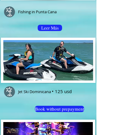
Fishing in Punta Cana
Leer Más
• 125 usd
Jet Ski Dominicana
Book without prepayment