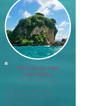
Руководство
эксперта
по
Скалистым горам
Five in one is the most
fascinating trip in the
Dominican Republic and the
Caribbean.