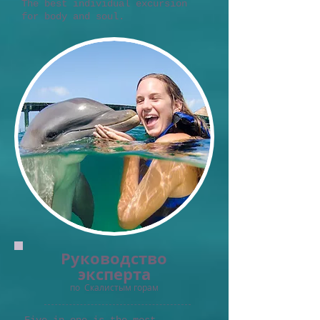
The best individual excursion
for body and soul.
Руководство
эксперта
по
Скалистым горам