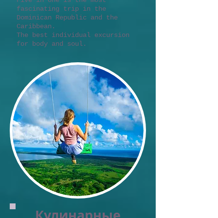
Five in one is the most
fascinating trip in the
Dominican Republic and the
Caribbean.
The best individual excursion
for body and soul.
Кулинарные